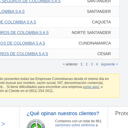
 SEGUROS DE COLOMBIA S A S
SANTANDER
OMBIA S A S
SANTANDER
E COLOMBIA S A S
CAQUETA
ROS DE COLOMBIA S A S
NORTE SANTANDER
OS DE COLOMBIA S A S
CUNDINAMARCA
ROS DE COLOMBIA S A S
CESAR
< anterior
1
2
3
4
siguiente >
tán presentes todas las Empresas Colombianas desde el mismo día en
ede buscar por nombre, razón social, NIT, denominación comercial,
c... Si tiene dificultades para encontrar una empresa
pulse aquí
, o
ón al Cliente en el (601) 254 2611.
Prot
¿Qué opinan nuestros clientes?
>>
Contamos con un total de 861
opiniones sobre eInforma
a