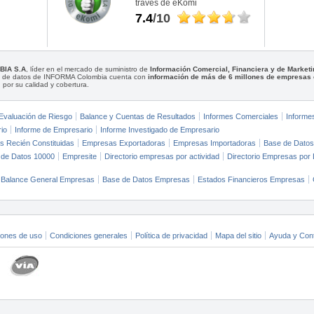
través de eKomi
7.4
/10
BIA S.A
, líder en el mercado de suministro de
Información Comercial, Financiera y de Marke
se de datos de INFORMA Colombia cuenta con
información de más de 6 millones de empresas
 por su calidad y cobertura.
Evaluación de Riesgo
Balance y Cuentas de Resultados
Informes Comerciales
Informe
rio
Informe de Empresario
Informe Investigado de Empresario
 Recién Constituidas
Empresas Exportadoras
Empresas Importadoras
Base de Datos
 de Datos 10000
Empresite
Directorio empresas por actividad
Directorio Empresas por
Balance General Empresas
Base de Datos Empresas
Estados Financieros Empresas
iones de uso
Condiciones generales
Política de privacidad
Mapa del sitio
Ayuda y Con