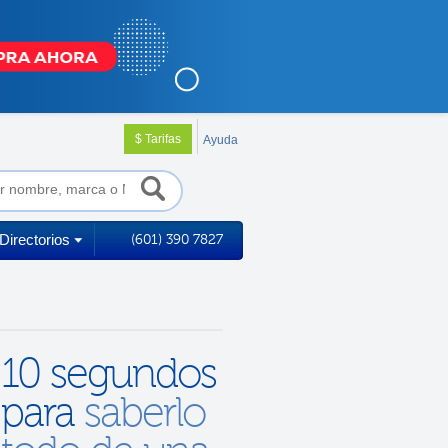
$ Tarifas
Ayuda
Directorios
(601) 390 7827
10 segundos
para
saberlo