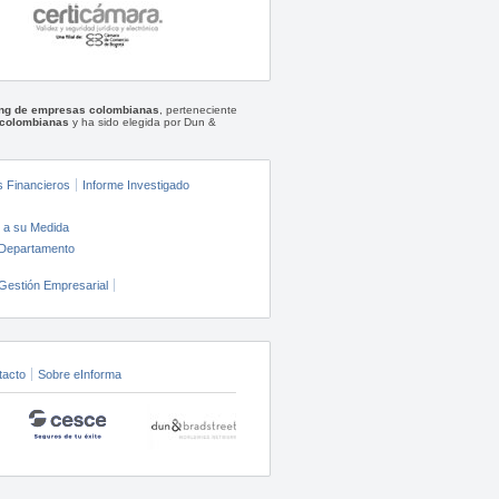
ting de empresas colombianas
, perteneciente
 colombianas
y ha sido elegida por Dun &
s Financieros
Informe Investigado
 a su Medida
 Departamento
Gestión Empresarial
tacto
Sobre eInforma