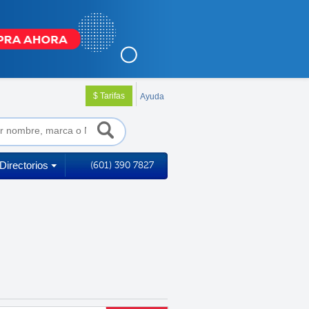
$ Tarifas
Ayuda
Directorios
(601) 390 7827