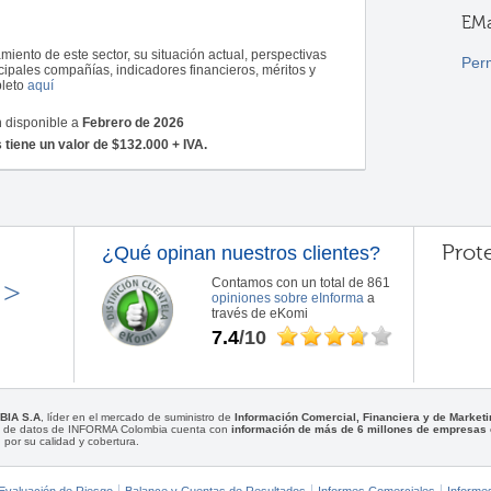
EMa
iento de este sector, su situación actual, perspectivas
Per
cipales compañías, indicadores financieros, méritos y
pleto
aquí
n disponible a
Febrero de 2026
tiene un valor de $132.000 + IVA.
Prot
¿Qué opinan nuestros clientes?
>>
Contamos con un total de 861
opiniones sobre eInforma
a
través de eKomi
7.4
/10
BIA S.A
, líder en el mercado de suministro de
Información Comercial, Financiera y de Marke
se de datos de INFORMA Colombia cuenta con
información de más de 6 millones de empresas
 por su calidad y cobertura.