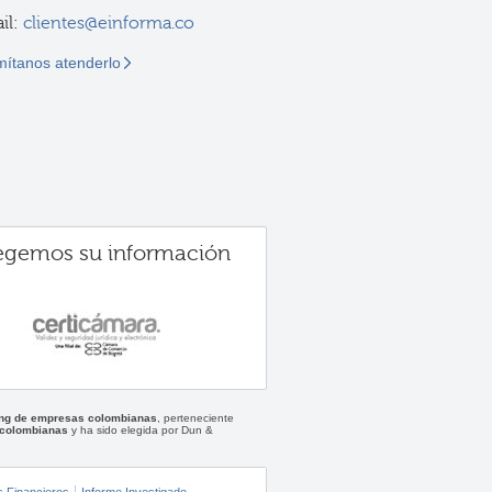
il:
clientes@einforma.co
mítanos atenderlo
egemos su información
ting de empresas colombianas
, perteneciente
 colombianas
y ha sido elegida por Dun &