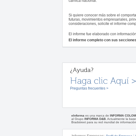
cárnica nacional.
Si quiere conocer más sobre el comportam
futuras, movimientos empresariales, prin
consideraciones, solicite el informe com
El informe fue elaborado con informació
El informe completo con sus secciones 
¿Ayuda?
Haga clic Aquí 
Preguntas frecuentes >
eInforma
es una marca de
INFORMA COLOM
al Grupo
INFORMA D&B
. Actualmente la ba
Bradstreet para su red mundial de información