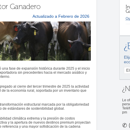
ctor Ganadero
In
G
Actualizado a Febrero de 2026
Qu
¿
Eli
ec
una fase de expansión histórica durante 2025 y el inicio
portadora sin precedentes hacia el mercado asiático y
nterno.
regado al cierre del tercer trimestre de 2025 la actividad
¿N
l de la economía rural, soportada por un inventario que
Le of
pers
 transformación estructural marcada por la obligatoriedad
Telé
nto de estándares de sostenibilidad global.
pm
abilidad climática extrema y la presión de costos
uctiva y la apertura de nuevos destinos premium proyectan
✆
(
e referencia y una mayor sofisticación de la cadena