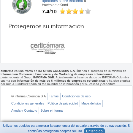
opiniones sobre eInforma
a
través de eKomi
7.4
/10
Protegemos su información
eInforma
es una marca de
INFORMA COLOMBIA S.A
, líder en el mercado de suministro de
Información Comercial, Financiera y de Marketing de empresas colombianas
,
perteneciente al Grupo
INFORMA D&B
. Actualmente la base de datos de INFORMA Colombia
cuenta con
información de más de 6 millones de empresas colombianas
y ha sido elegida
por Dun & Bradstreet para su red mundial de información por su calidad y cobertura.
® Informa Colombia S.A
Tarifas
Condiciones de uso
Condiciones generales
Política de privacidad
Mapa del sitio
Ayuda y Contacto
Sobre eInforma
Utilizamos cookies para mejorar la experiencia del usuario a través de su navegación. Si
continúas navegando aceptas su uso.
Entendido