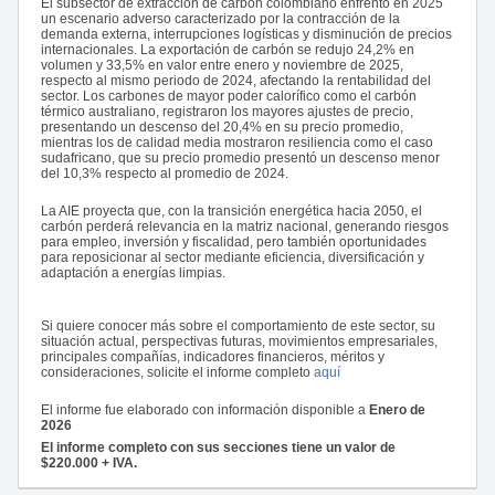
El subsector de extracción de carbón colombiano enfrentó en 2025
un escenario adverso caracterizado por la contracción de la
demanda externa, interrupciones logísticas y disminución de precios
internacionales. La exportación de carbón se redujo 24,2% en
volumen y 33,5% en valor entre enero y noviembre de 2025,
respecto al mismo periodo de 2024, afectando la rentabilidad del
sector. Los carbones de mayor poder calorífico como el carbón
térmico australiano, registraron los mayores ajustes de precio,
presentando un descenso del 20,4% en su precio promedio,
mientras los de calidad media mostraron resiliencia como el caso
sudafricano, que su precio promedio presentó un descenso menor
del 10,3% respecto al promedio de 2024.
La AIE proyecta que, con la transición energética hacia 2050, el
carbón perderá relevancia en la matriz nacional, generando riesgos
para empleo, inversión y fiscalidad, pero también oportunidades
para reposicionar al sector mediante eficiencia, diversificación y
adaptación a energías limpias.
Si quiere conocer más sobre el comportamiento de este sector, su
situación actual, perspectivas futuras, movimientos empresariales,
principales compañías, indicadores financieros, méritos y
consideraciones, solicite el informe completo
aquí
El informe fue elaborado con información disponible a
Enero de
2026
El informe completo con sus secciones tiene un valor de
$220.000 + IVA.