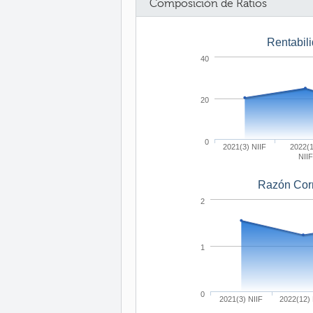
Composición de Ratios
Rentabil
40
20
0
2021(3) NIIF
2022(1
NIIF
Razón Corr
2
1
0
2021(3) NIIF
2022(12) 