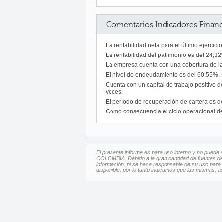
Comentarios Indicadores Financ
La rentabilidad neta para el último ejercic
La rentabilidad del patrimonio es del 24,32
La empresa cuenta con una cobertura de la
El nivel de endeudamiento es del 60,55%, s
Cuenta con un capital de trabajo positivo 
veces.
El período de recuperación de cartera es de
Como consecuencia el ciclo operacional d
El presente informe es para uso interno y no puede s
COLOMBIA. Debido a la gran cantidad de fuentes de 
información, ni se hace responsable de su uso para u
disponible, por lo tanto indicamos que las mismas, 