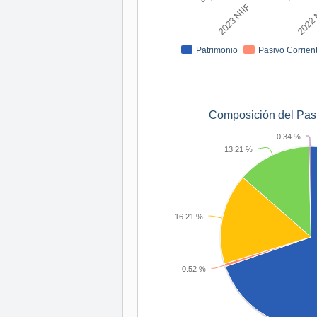
2023 NIIF
2022 
Patrimonio
Pasivo Corrien
Composición del Pasi
0.34 %
13.21 %
16.21 %
0.52 %