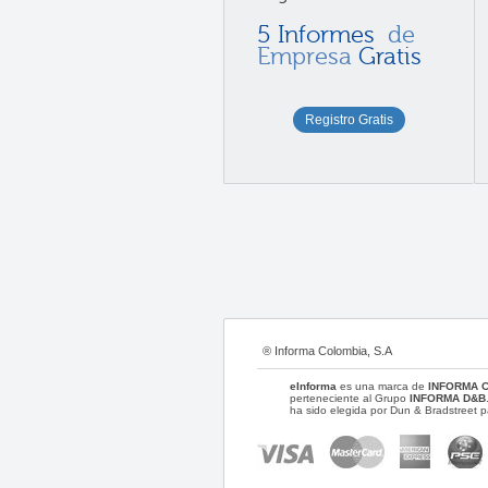
5 Informes
de
Empresa
Gratis
Registro Gratis
® Informa Colombia, S.A
eInforma
es una marca de
INFORMA 
perteneciente al Grupo
INFORMA D&B
ha sido elegida por Dun & Bradstreet p