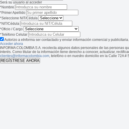
Será su usuario al acceder
*Nombre
*Primer Apellido
*Seleccione NIT/Cédula
*NIT/Cédula
*Oficio / Cargo
*Teléfono Celular
Autorizo a eInforma ser contactado y enviar información comercial y publicitaria.
Acceder ahora
INFORMA COLOMBIA S.A. recolecta algunos datos personales de las personas que vis
interés. Como titular de la información tiene derecho a conocer, actualizar, rectifi
clientes@informacolombia.com
, telefóno
o en nuestro domicilio en la Calle 72A # 
REGÍSTRESE AHORA