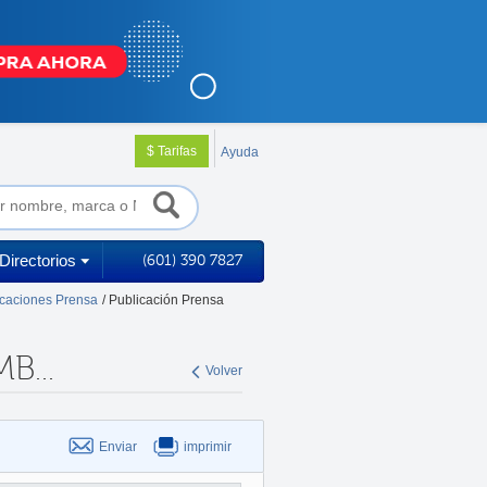
$ Tarifas
Ayuda
Directorios
(601) 390 7827
icaciones Prensa
/ Publicación Prensa
...
Volver
Enviar
imprimir