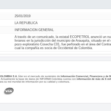
25/01/2019
LA REPUBLICA
INFORMACION GENERAL
A través de un comunicado, la estatal ECOPETROL anunció un nue
livianos en la jurisdicción del municipio de Arauquita, situado en e
pozo exploratorio Cosecha C01, fue perforado en el área del Contr
cual la compañía es socia de Occidental de Colombia.
COLOMBIA S.A
, líder en el mercado de suministro de
Información Comercial, Financiera y de
. Actualmente la base de datos de INFORMA Colombia cuenta con
información de más de 6 mi
ara su red mundial de información por su calidad y cobertura.