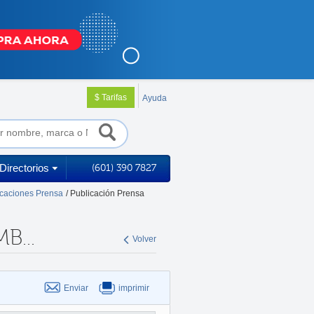
$ Tarifas
Ayuda
Directorios
(601) 390 7827
icaciones Prensa
/ Publicación Prensa
...
Volver
Enviar
imprimir