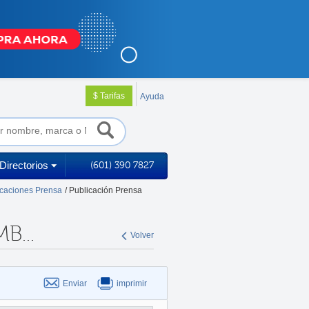
$ Tarifas
Ayuda
Directorios
(601) 390 7827
icaciones Prensa
/ Publicación Prensa
...
Volver
Enviar
imprimir