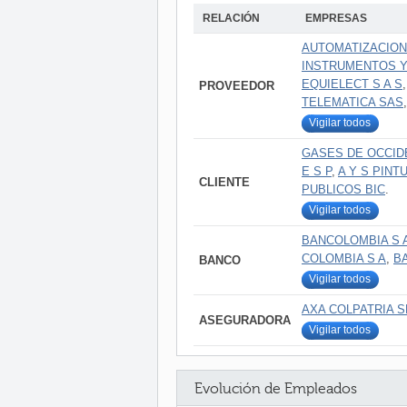
RELACIÓN
EMPRESAS
AUTOMATIZACION
INSTRUMENTOS Y
EQUIELECT S A S
PROVEEDOR
TELEMATICA SAS
Vigilar todos
GASES DE OCCID
E S P
,
A Y S PINT
CLIENTE
PUBLICOS BIC
.
Vigilar todos
BANCOLOMBIA S 
COLOMBIA S A
,
B
BANCO
Vigilar todos
AXA COLPATRIA 
ASEGURADORA
Vigilar todos
Evolución de Empleados