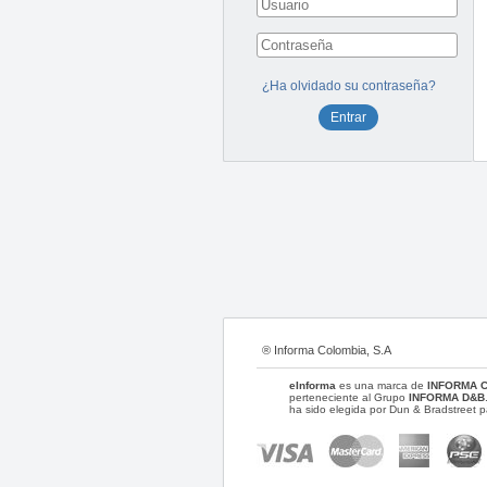
¿Ha olvidado su contraseña?
® Informa Colombia, S.A
eInforma
es una marca de
INFORMA 
perteneciente al Grupo
INFORMA D&B
ha sido elegida por Dun & Bradstreet p