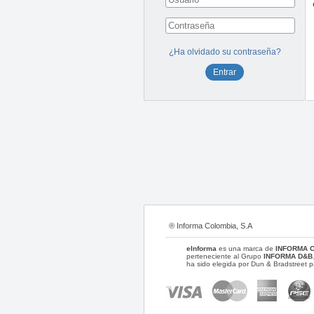
¿Ha olvidado su contraseña?
® Informa Colombia, S.A
eInforma
es una marca de
INFORMA 
perteneciente al Grupo
INFORMA D&B
ha sido elegida por Dun & Bradstreet p